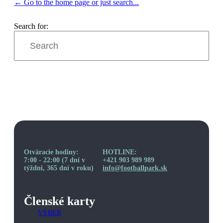
← Go to the home page or just search...
Search for:
Otváracie hodiny:
HOTLINE:
7:00 - 22:00 (7 dní v
+421 903 989 989
týždni, 365 dní v roku)
info@footballpark.sk
Členské karty
VÝBER