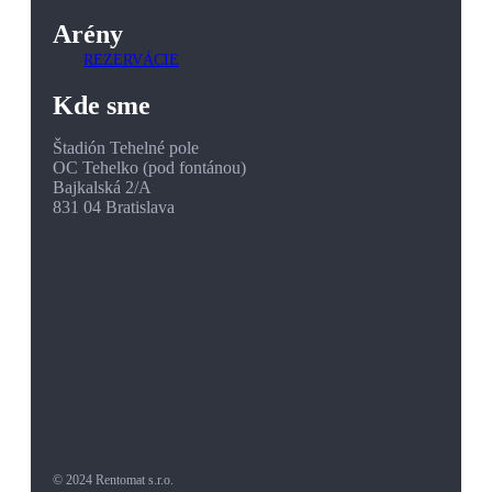
Arény
REZERVÁCIE
Kde sme
Štadión Tehelné pole
OC Tehelko (pod fontánou)
Bajkalská 2/A
831 04 Bratislava
© 2024 Rentomat s.r.o.