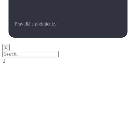
Pravidlá a podmienky

