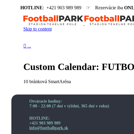
HOTLINE
: +421 903 989 989 ☞ Rezervácie iba
ONL
Skip to content

...
Custom Calendar:
FUTBOX
10 bránková SmartAréna
Otváracie hodiny:
7:00 - 22:00 (7 dní v týždni, 365 dní v roku)
HOTLINE:
+421 903 989 989
info@footballpark.sk