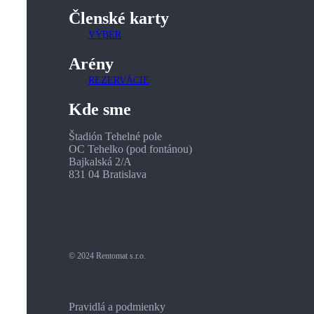
Členské karty
VÝBER
Arény
REZERVÁCIE
Kde sme
Štadión Tehelné pole
OC Tehelko (pod fontánou)
Bajkalská 2/A
831 04 Bratislava
© 2024 Rentomat s.r.o.
Pravidlá a podmienky